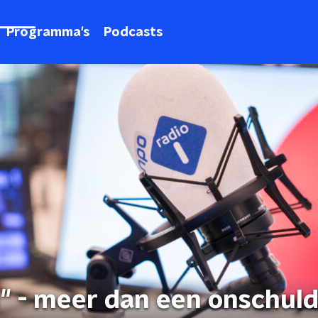
Programma's
Podcasts
ll" - meer dan een onschuld