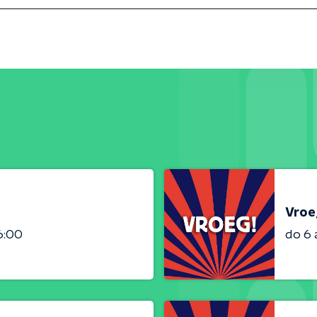
Vroe
6:00
do 6