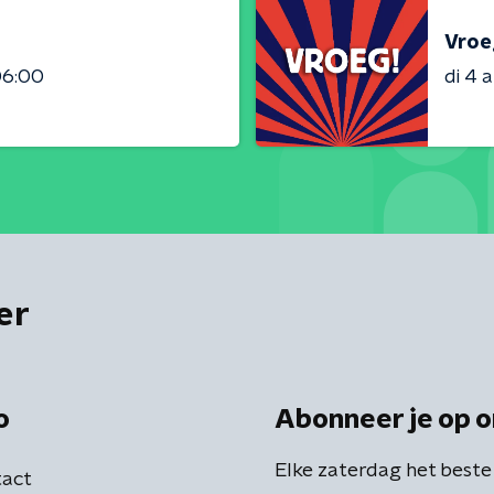
Vroe
06:00
di 4 
er
o
Abonneer je op o
Elke zaterdag het beste
act