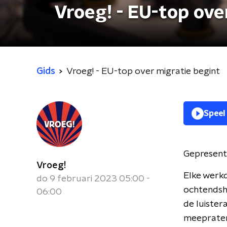
Vroeg! - EU-top ove
Gids
Vroeg! - EU-top over migratie begint
Speel
Gepresent
Vroeg!
Elke werk
do 9 februari 2023 05:00 -
ochtendsho
06:00
de luister
meepraten