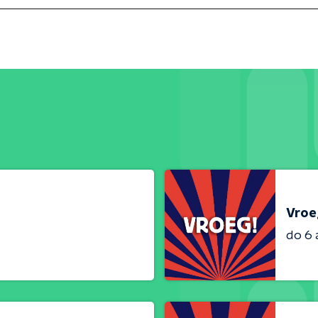
Vroe
do 6