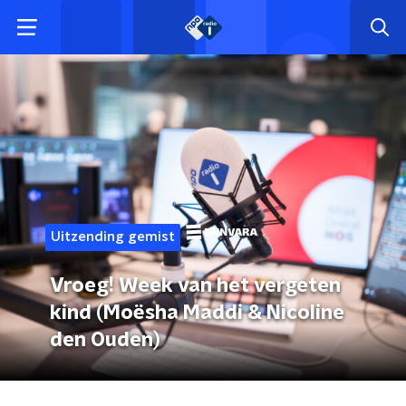
Uitzending gemist
Vroeg! Week van het vergeten
kind (Moësha Maddi & Nicoline
den Ouden)