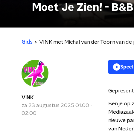
Moet Je Zien! - B&B
Gids
VINK met Michal van der Toorn van de p
Speel
Gepresent
VINK
Ben je op 
za 23 augustus 2025 01:00 -
Mediazaak'
02:00
nieuwe par
van Neder