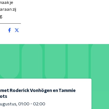
maak je
araan zij
g.
 met Roderick Vonhögen en Tammie
ots
augustus
01:00 - 02:00