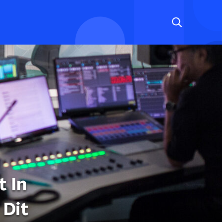
t In
 Dit