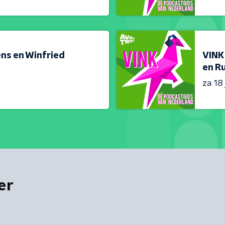
ns en Winfried
VINK
en R
za 18 
er