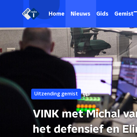
Home
Nieuws
Gids
Gemist
Uitzending gemist
VINK met Michal va
het defensief en El