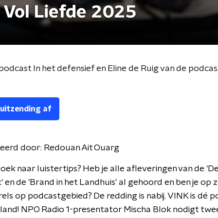
 Vol Liefde 2025
odcast In het defensief en Eline de Ruig van de podcas
 uitzending af
eerd door:
Redouan Ait Ouarg
zoek naar luistertips? Heb je alle afleveringen van de '
 en de 'Brand in het Landhuis' al gehoord en ben je op 
els op podcastgebied? De redding is nabij. VINK is dé 
land! NPO Radio 1-presentator Mischa Blok nodigt twe