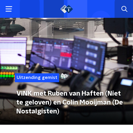
Uitzending gemist
VINK met Ruben van Haften (Niet
te geloven) en Colin Mooijman (De
Nostalgisten)