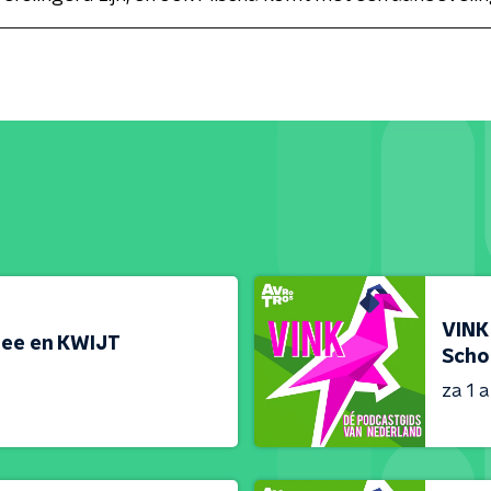
VINK
Zee en KWIJT
Scho
za 1 