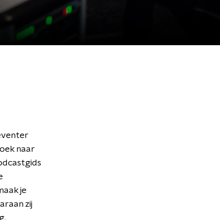
Deventer
zoek naar
podcastgids
e
maak je
araan zij
g.