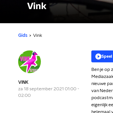
Vink
Gids
Vink
Speel
Ben je op 
Mediazaak'
VINK
nieuwe par
za 18 september 2021 01:00 -
van Neder
02:00
podcastmak
eigenlijk 
helemaal v