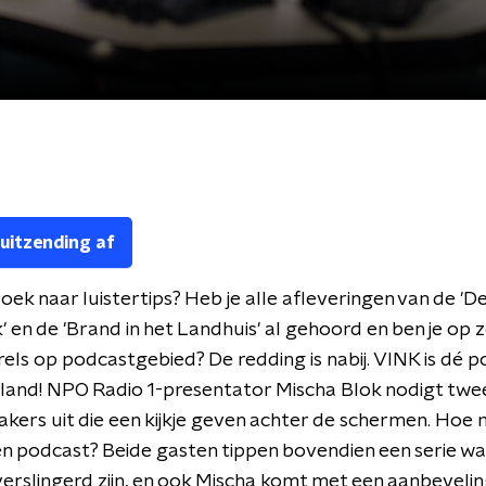
 uitzending af
zoek naar luistertips? Heb je alle afleveringen van de '
 en de 'Brand in het Landhuis' al gehoord en ben je op 
els op podcastgebied? De redding is nabij. VINK is dé 
land! NPO Radio 1-presentator Mischa Blok nodigt twe
ers uit die een kijkje geven achter de schermen. Hoe 
een podcast? Beide gasten tippen bovendien een serie wa
erslingerd zijn, en ook Mischa komt met een aanbevelin