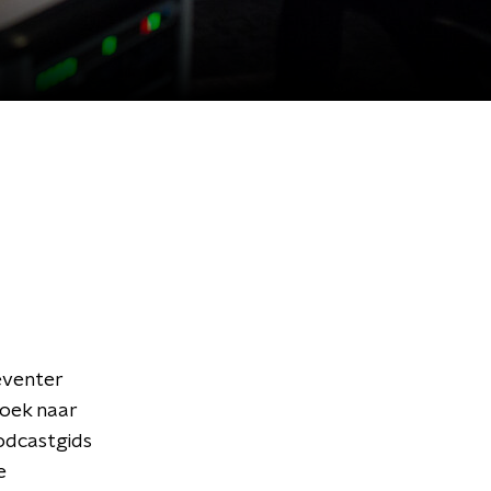
Deventer
zoek naar
podcastgids
e