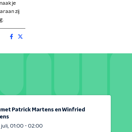
maak je
araan zij
g.
 met Patrick Martens en Winfried
jens
juli
01:00 - 02:00