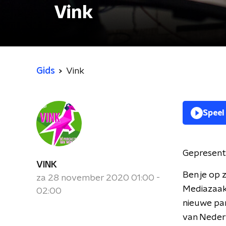
Vink
Gids
Vink
Speel
Gepresent
VINK
Ben je op 
za 28 november 2020 01:00 -
Mediazaak'
02:00
nieuwe par
van Neder