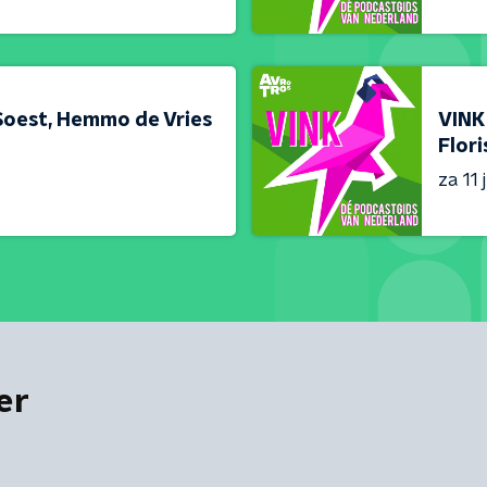
Soest, Hemmo de Vries
VINK
Flori
za 11 j
er