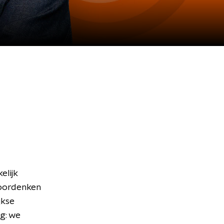
lijk
doordenken
jkse
g: we