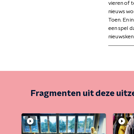
vieren of 
nieuws wor
Toen. En in
een spel d
nieuwskenn
Fragmenten uit deze uit