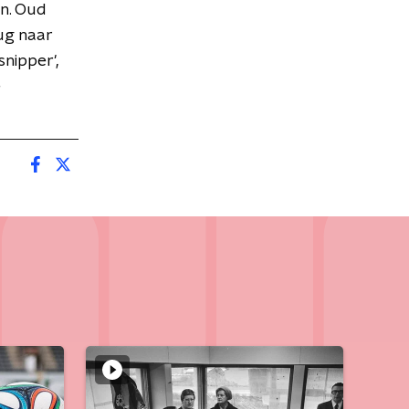
en. Oud
ug naar
snipper',
e