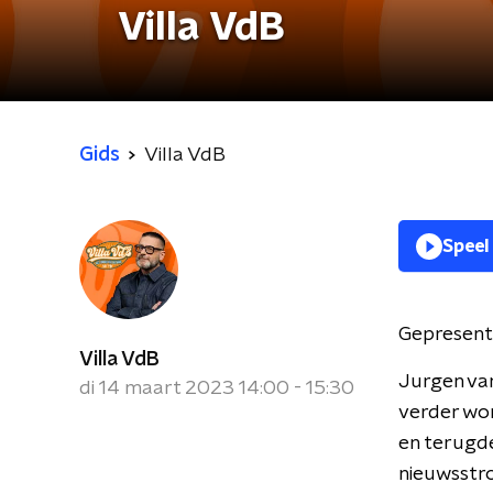
Villa VdB
Gids
Villa VdB
Speel
Gepresent
Villa VdB
Jurgen va
di 14 maart 2023 14:00 - 15:30
verder wo
en terugde
nieuwsstr