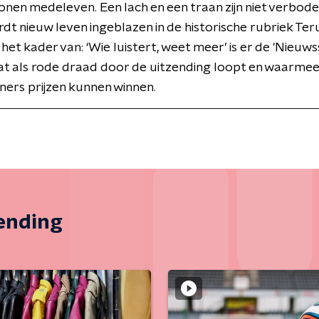
tonen medeleven. Een lach en een traan zijn niet verbod
dt nieuw leven ingeblazen in de historische rubriek Ter
 het kader van: ‘Wie luistert, weet meer’ is er de 'Nieuws
at als rode draad door de uitzending loopt en waarme
ers prijzen kunnen winnen.
zending