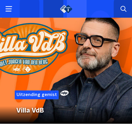
Uitzending gemist
Villa VdB