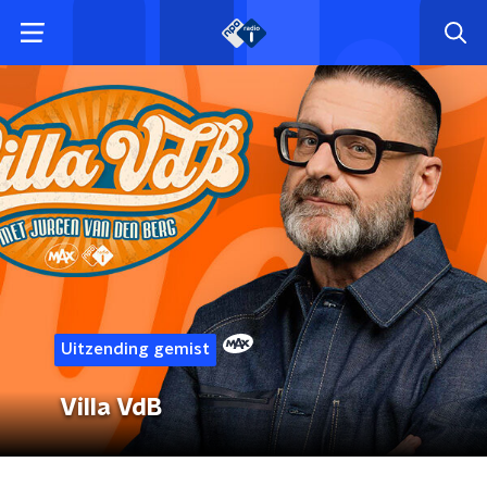
Uitzending gemist
Villa VdB