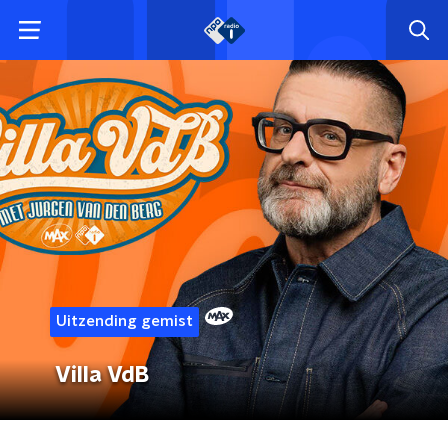
Uitzending gemist
Villa VdB