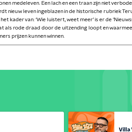
tonen medeleven. Een lach en een traan zijn niet verbod
dt nieuw leven ingeblazen in de historische rubriek Ter
 het kader van: ‘Wie luistert, weet meer’ is er de 'Nieuws
at als rode draad door de uitzending loopt en waarme
ers prijzen kunnen winnen.
Villa