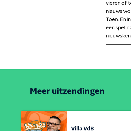
vieren of 
nieuws wor
Toen. En in
een spel d
nieuwskenn
Meer uitzendingen
Villa VdB