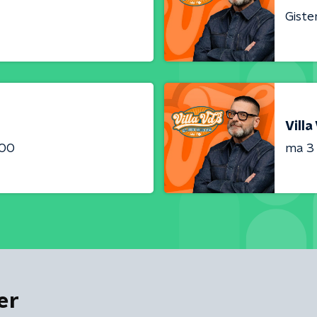
Giste
Villa
:00
ma 3
er