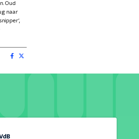
en. Oud
ug naar
snipper',
e
 VdB