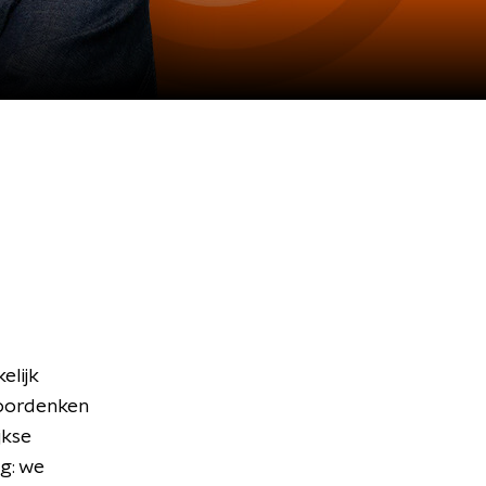
lijk
doordenken
jkse
g: we