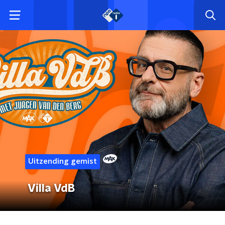
Uitzending gemist
Villa VdB