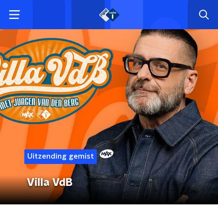
Uitzending gemist
Villa VdB