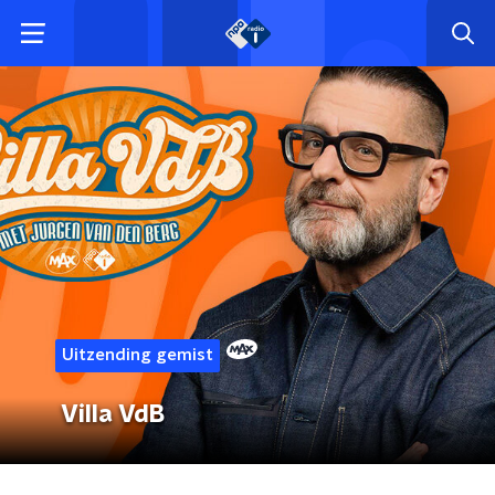
Uitzending gemist
Villa VdB