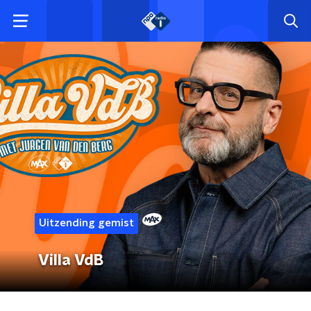
Uitzending gemist
Villa VdB