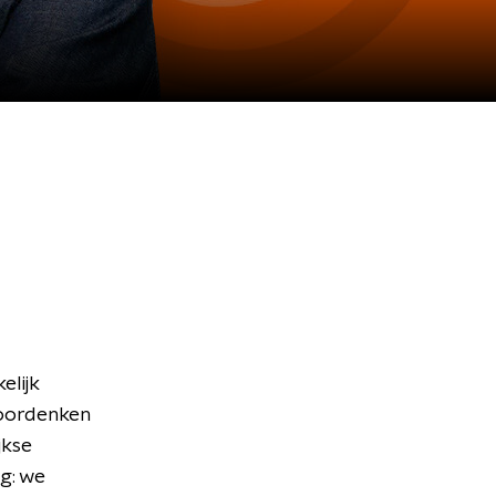
lijk
doordenken
jkse
g: we