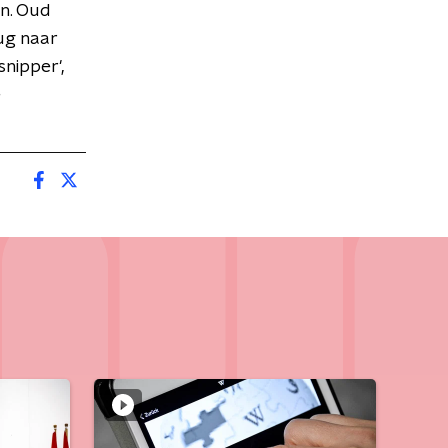
en. Oud
ug naar
snipper',
e