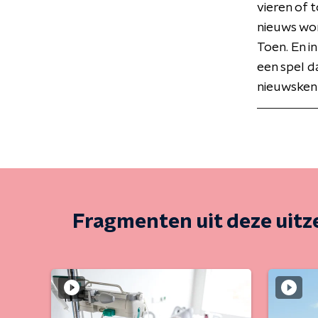
vieren of 
nieuws wor
Toen. En in
een spel d
nieuwskenn
Fragmenten uit deze uit