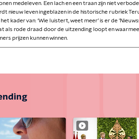
tonen medeleven. Een lach en een traan zijn niet verbod
dt nieuw leven ingeblazen in de historische rubriek Ter
 het kader van: ‘Wie luistert, weet meer’ is er de 'Nieuws
at als rode draad door de uitzending loopt en waarme
ers prijzen kunnen winnen.
zending