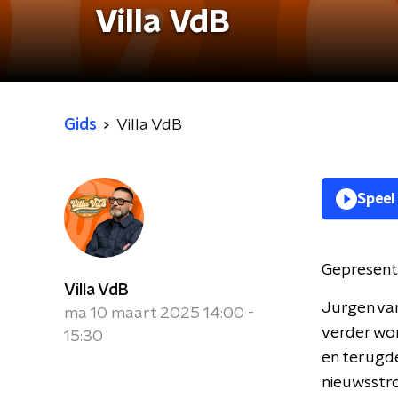
Villa VdB
Gids
Villa VdB
Speel
Gepresent
Villa VdB
Jurgen va
ma 10 maart 2025 14:00 -
verder wo
15:30
en terugde
nieuwsstr