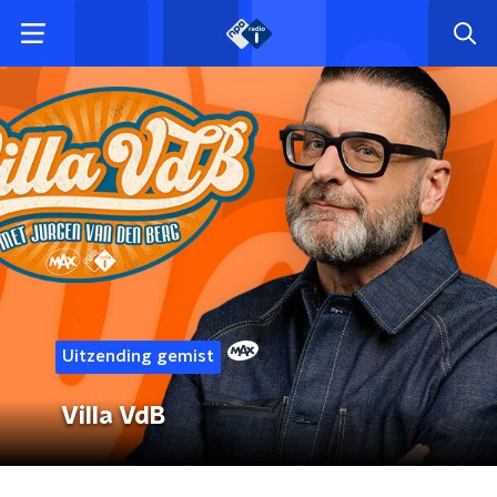
Uitzending gemist
Villa VdB