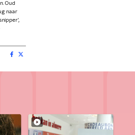
en. Oud
ug naar
snipper',
e