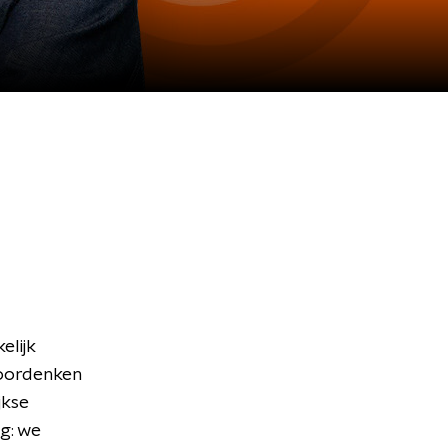
lijk
doordenken
jkse
g: we