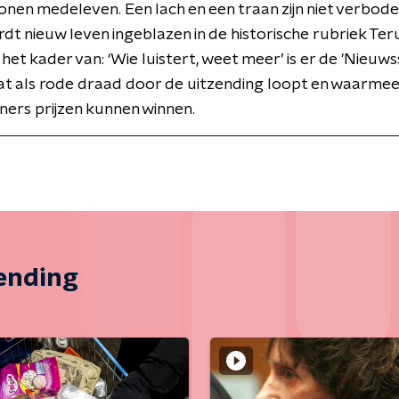
tonen medeleven. Een lach en een traan zijn niet verbod
dt nieuw leven ingeblazen in de historische rubriek Ter
 het kader van: ‘Wie luistert, weet meer’ is er de 'Nieuws
at als rode draad door de uitzending loopt en waarme
ers prijzen kunnen winnen.
zending