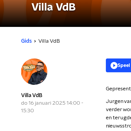
Villa VdB
Gids
Villa VdB
Speel
Gepresent
Villa VdB
Jurgen va
do 16 januari 2025 14:00 -
verder wo
15:30
en terugde
nieuwsstr