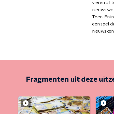
vieren of 
nieuws wor
Toen. En in
een spel d
nieuwskenn
Fragmenten uit deze uit