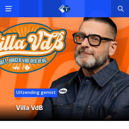
Uitzending gemist
Villa VdB