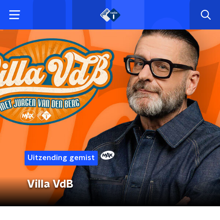
Uitzending gemist
Villa VdB