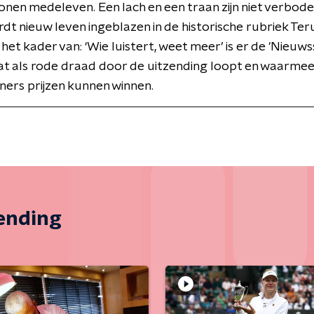
tonen medeleven. Een lach en een traan zijn niet verbod
dt nieuw leven ingeblazen in de historische rubriek Ter
 het kader van: ‘Wie luistert, weet meer’ is er de 'Nieuws
at als rode draad door de uitzending loopt en waarme
ers prijzen kunnen winnen.
zending