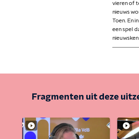
vieren of 
nieuws wor
Toen. En in
een spel d
nieuwskenn
Fragmenten uit deze uit