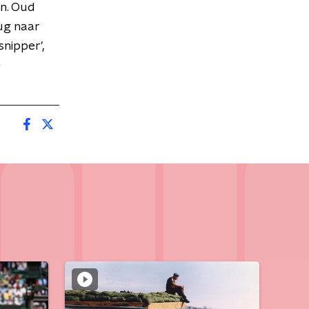
en. Oud
ug naar
snipper',
e