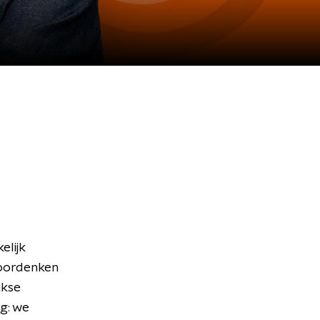
lijk
doordenken
jkse
g: we