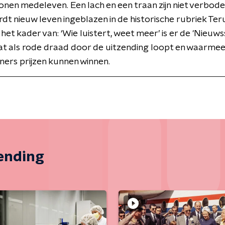
tonen medeleven. Een lach en een traan zijn niet verbod
dt nieuw leven ingeblazen in de historische rubriek Ter
 het kader van: ‘Wie luistert, weet meer’ is er de 'Nieuws
at als rode draad door de uitzending loopt en waarme
ers prijzen kunnen winnen.
zending