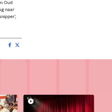
en. Oud
ug naar
snipper',
e