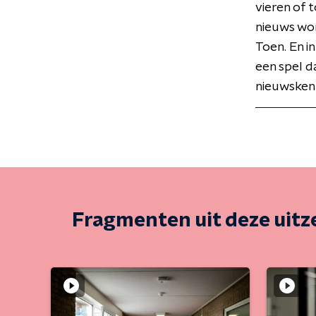
vieren of 
nieuws wor
Toen. En in
een spel d
nieuwskenn
Fragmenten uit deze uit