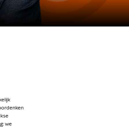
lijk
doordenken
jkse
g: we