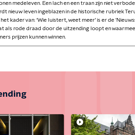
tonen medeleven. Een lach en een traan zijn niet verbod
dt nieuw leven ingeblazen in de historische rubriek Ter
 het kader van: ‘Wie luistert, weet meer’ is er de 'Nieuws
at als rode draad door de uitzending loopt en waarme
ers prijzen kunnen winnen.
zending