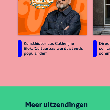
Direc
Kunsthistoricus Cathelijne
sollic
Blok: 'Cultuurpas wordt steeds
somm
populairder'
Meer uitzendingen