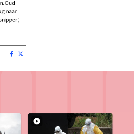
en. Oud
ug naar
snipper',
e