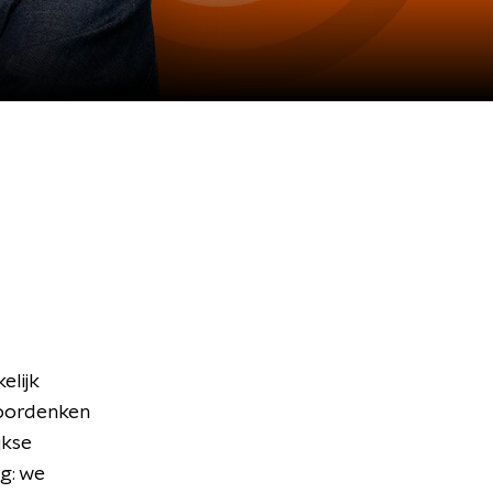
lijk
doordenken
jkse
g: we