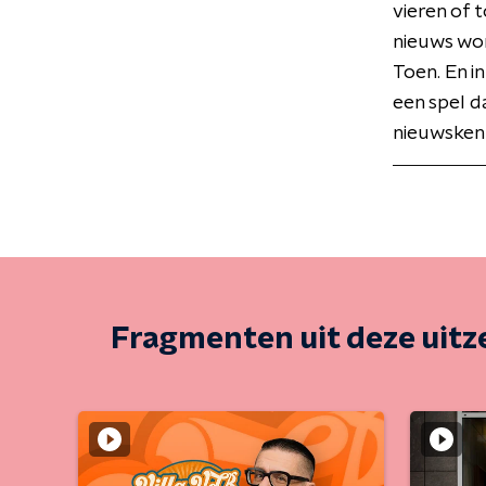
vieren of 
nieuws wor
Toen. En in
een spel d
nieuwskenn
Fragmenten uit deze uit