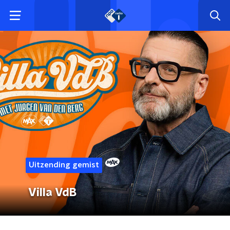
Uitzending gemist
Villa VdB