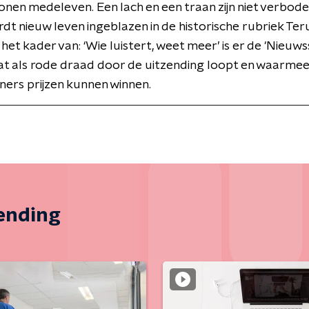
tonen medeleven. Een lach en een traan zijn niet verbod
dt nieuw leven ingeblazen in de historische rubriek Ter
 het kader van: ‘Wie luistert, weet meer’ is er de 'Nieuws
at als rode draad door de uitzending loopt en waarme
ers prijzen kunnen winnen.
zending