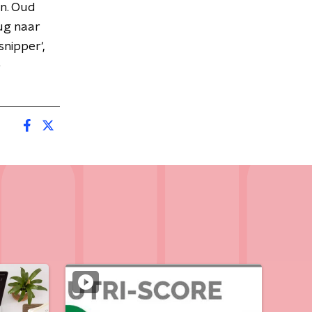
en. Oud
ug naar
snipper',
e