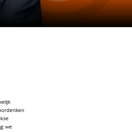
lijk
doordenken
jkse
g: we