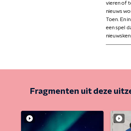
vieren of 
nieuws wor
Toen. En in
een spel d
nieuwskenn
Fragmenten uit deze uit