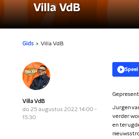
Villa VdB
Gids
Villa VdB
Speel
Gepresent
Villa VdB
Jurgen va
do 25 augustus 2022 14:00 -
verder wo
15:30
en terugde
nieuwsstr