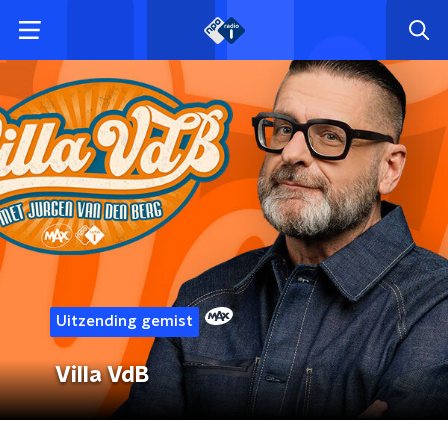
Uitzending gemist
Villa VdB