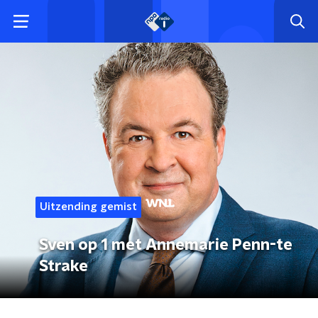
Uitzending gemist
Sven op 1 met Annemarie Penn-te
Strake