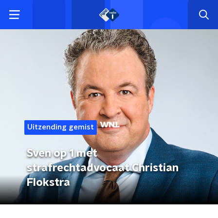
Uitzending gemist
Sven op 1 met
strafrechtadvocaat Christian
Flokstra