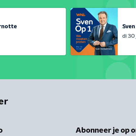
ernotte
Sven
di 30 
er
o
Abonneer je op o