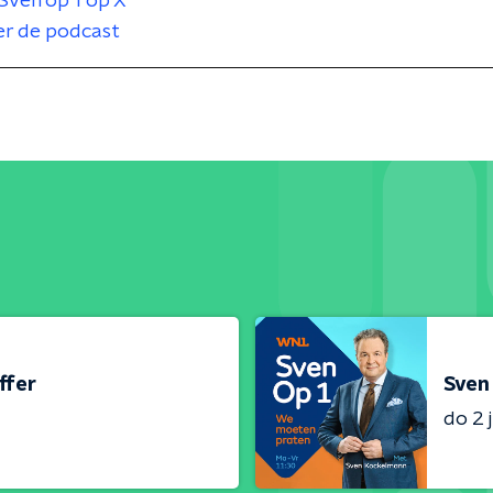
Sven op 1 op X
er de podcast
ffer
Sven 
do 2 j