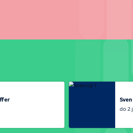
ffer
Sven 
do 2 j