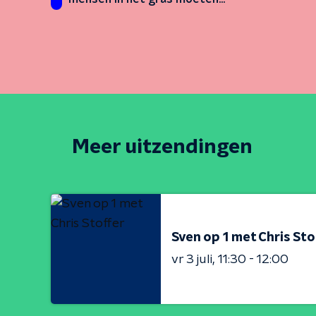
slapen'
Meer uitzendingen
Sven op 1 met Chris Sto
vr 3 juli
11:30 - 12:00