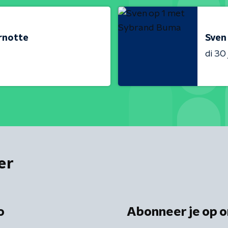
ernotte
Sven
di 30 
er
o
Abonneer je op o