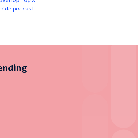
Sven op 1 op X
er de podcast
zending