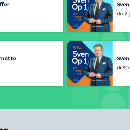
ffer
Sven 
do 2 j
ernotte
Sven
di 30 