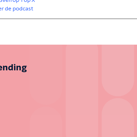
Sven op 1 op X
er de podcast
zending