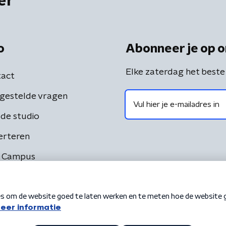
er
o
Abonneer je op o
Elke zaterdag het beste
act
gestelde vragen
de studio
erteren
 Campus