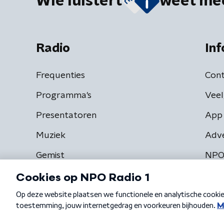
Wie luistert
weet me
Radio
Inf
Frequenties
Cont
Programma's
Veel
Presentatoren
App 
Muziek
Adv
Gemist
NPO
Algemene voorwaarden
Privacybeleid