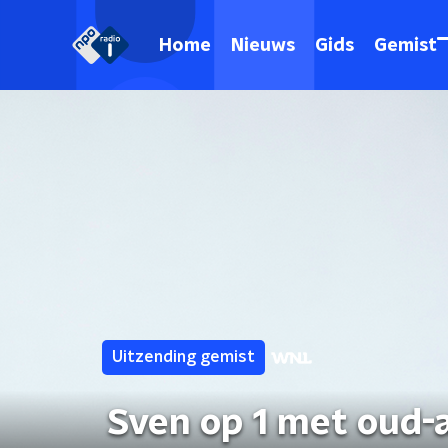
Home
Nieuws
Gids
Gemist
Uitzending gemist
Sven op 1 met oud-