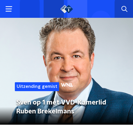
Uitzending gemist
Sven op 1 met VVD-Kamerlid
Ruben Brekelmans