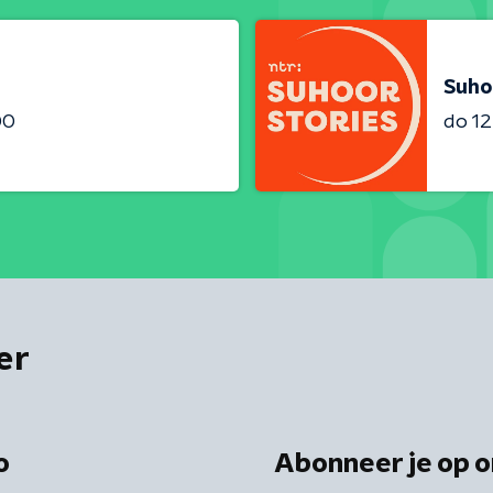
Suho
00
do 12
er
o
Abonneer je op o