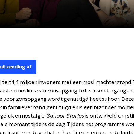
 uitzending af
telt 1,4 miljoen inwoners met een moslimachtergrond. 
asten moslims van zonsopgang tot zonsondergang en
ie voor zonsopgang wordt genuttigd heet suhoor. Deze
 in familieverband genuttigd en is een bijzonder mome
 geluk en nostalgie.
Suhoor Stories
is ontwikkeld om sti
eciale moment tijdens de dag. Tijdens het programma wo
ten, inspirerende verhalen, handige recepten en de laats