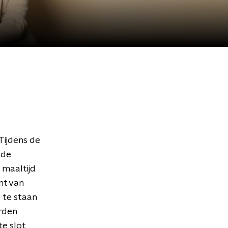
Tijdens de
 de
 maaltijd
nt van
l te staan
rden
te slot