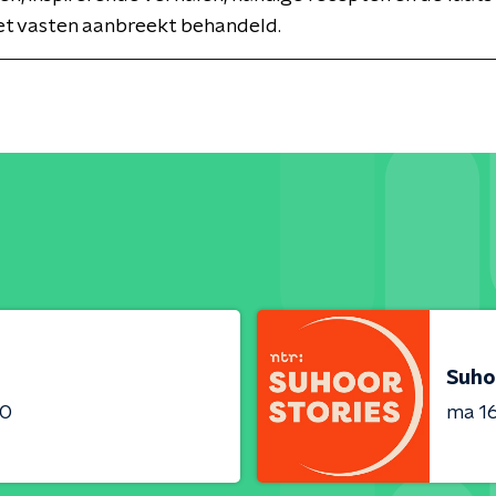
et vasten aanbreekt behandeld.
Suho
00
ma 1