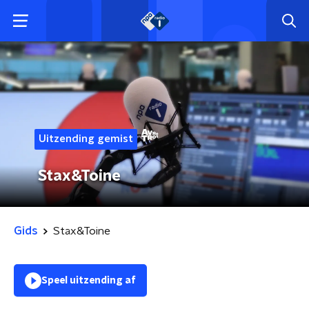
Uitzending gemist
Stax&Toine
Gids
Stax&Toine
Speel uitzending af