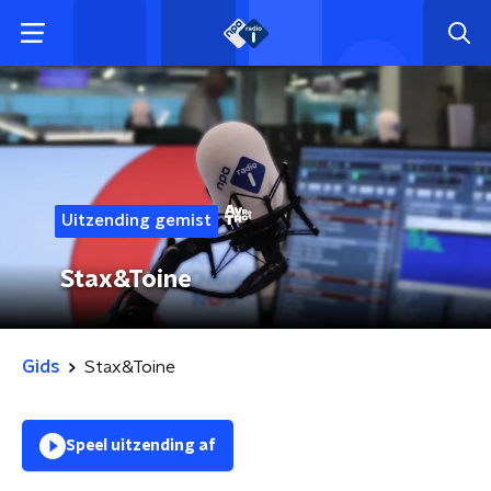
Uitzending gemist
Stax&Toine
Gids
Stax&Toine
Speel uitzending af