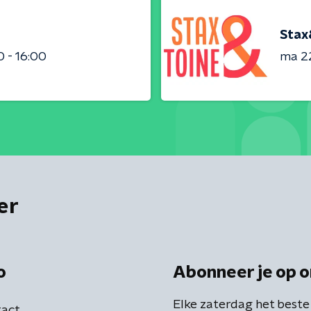
Stax
0 - 16:00
ma 22
er
o
Abonneer je op o
Elke zaterdag het beste
act