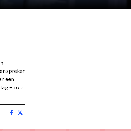
en
en spreken
en een
 dag en op