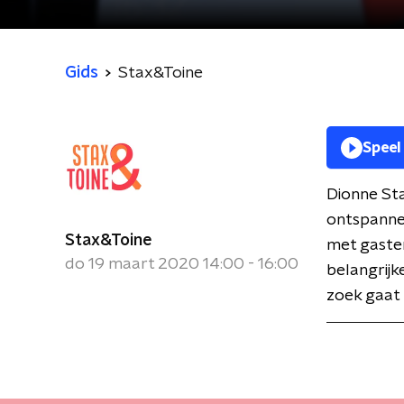
Gids
Stax&Toine
Speel
Dionne Sta
ontspanne
Stax&Toine
met gasten
do 19 maart 2020 14:00 - 16:00
belangrijk
zoek gaat 