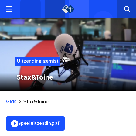
Uitzending gemist
Stax&Toine
Gids
Stax&Toine
Speel uitzending af