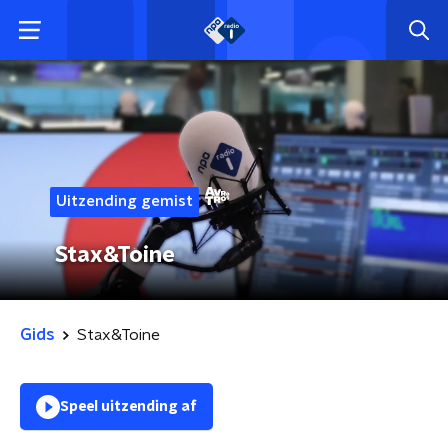
Uitzending gemist
Stax&Toine
Gids
Stax&Toine
Speel uitzending af