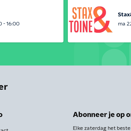
Stax
0 - 16:00
ma 22
er
o
Abonneer je op o
Elke zaterdag het beste
act