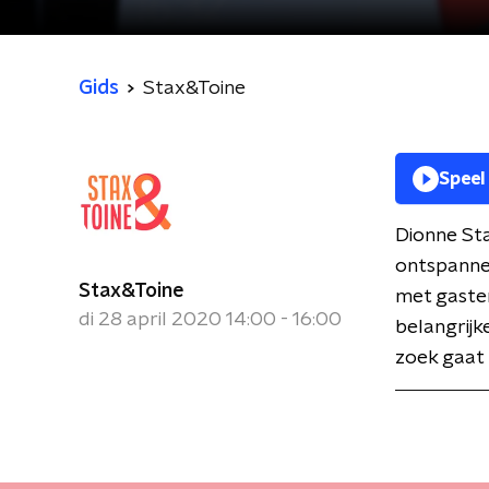
Gids
Stax&Toine
Speel
Dionne Sta
ontspanne
Stax&Toine
met gasten
di 28 april 2020 14:00 - 16:00
belangrijk
zoek gaat 