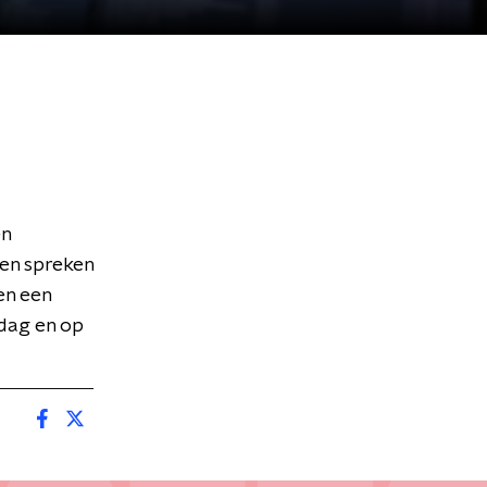
en
en spreken
en een
 dag en op