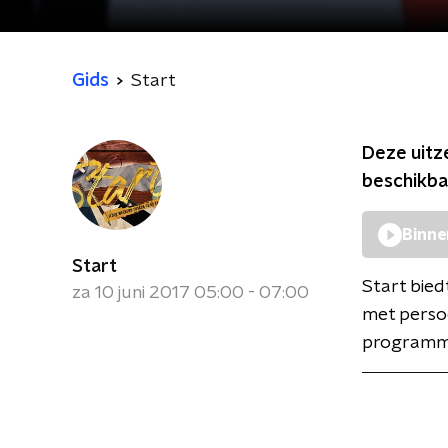
Gids
Start
Deze uitz
beschikba
Binne
Start
Start bied
za 10 juni 2017 05:00 - 07:00
met persoo
programma