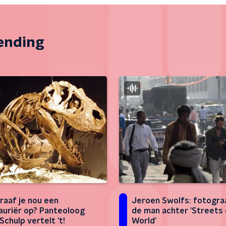
zending
raaf je nou een
Jeroen Swolfs: fotogra
auriër op? Panteoloog
de man achter 'Streets 
Schulp vertelt 't!
World'