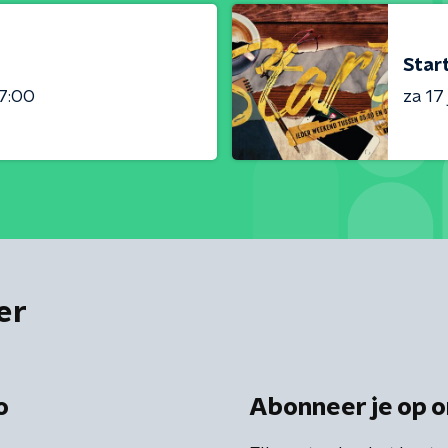
Star
7:00
za 17
er
o
Abonneer je op o