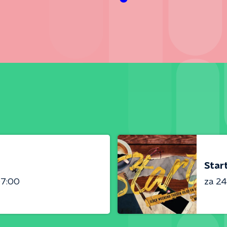
Star
07:00
za 24