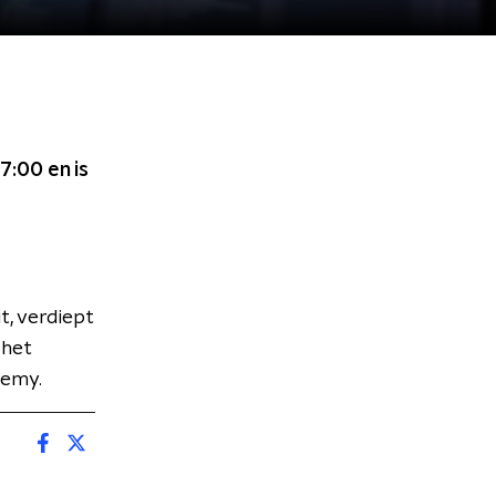
07:00
en is
t, verdiept
 het
emy.