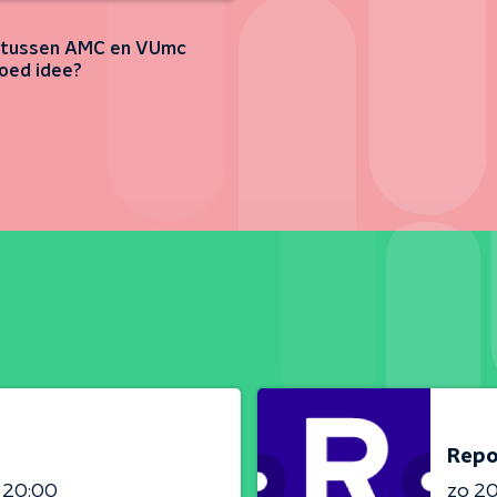
 tussen AMC en VUmc
oed idee?
Repo
- 20:00
zo 2