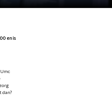
:00
en is
 VUmc
e
dzorg
t dan?