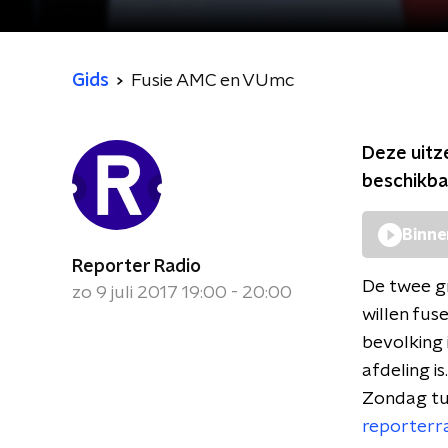
Gids
Fusie AMC en VUmc
Deze uitz
beschikba
Binne
Reporter Radio
De twee g
zo 9 juli 2017 19:00 - 20:00
willen fus
bevolking 
afdeling i
Zondag tus
reporterr