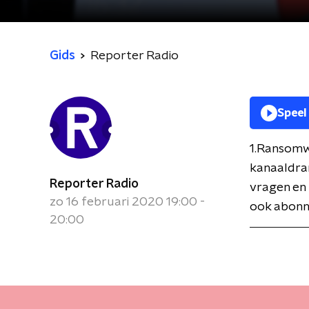
Gids
Reporter Radio
Speel
1.Ransomw
kanaaldram
Reporter Radio
vragen en 
zo 16 februari 2020 19:00 -
ook abonne
20:00