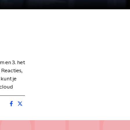
 en 3. het
 Reacties,
kunt je
dcloud