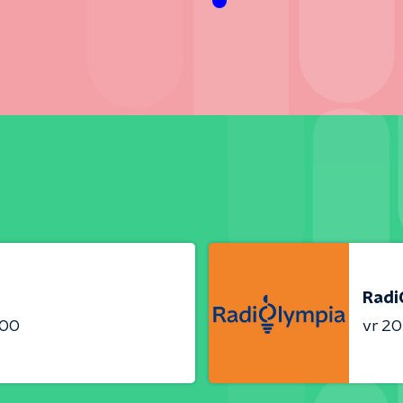
Radi
:00
vr 20