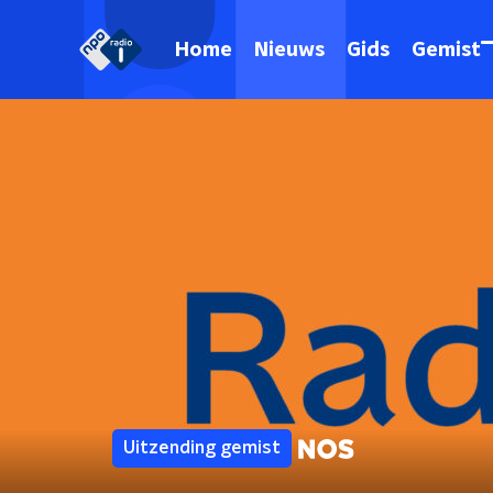
Home
Nieuws
Gids
Gemist
Uitzending gemist