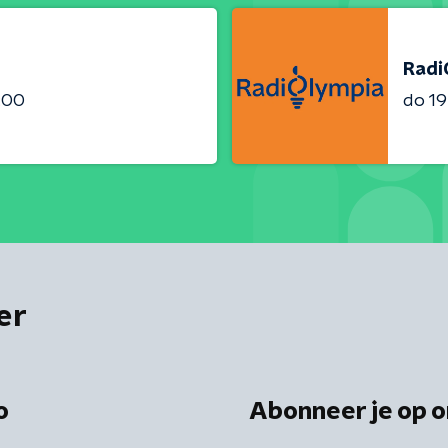
Radi
9:00
do 19
er
o
Abonneer je op o