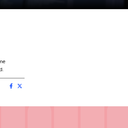
ime
d.