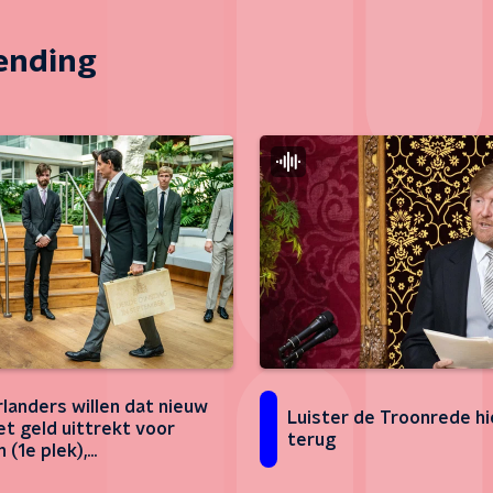
zending
landers willen dat nieuw
Luister de Troonrede hi
et geld uittrekt voor
terug
 (1e plek),
dheidszorg (2e plek) en