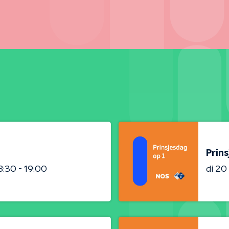
limaat (3e plek)
Prins
8:30 - 19:00
di 2