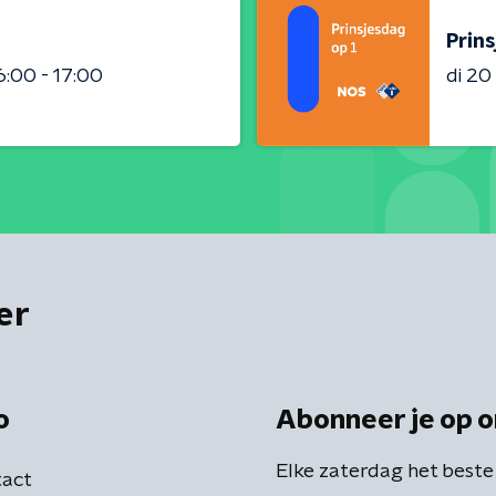
Prins
6:00 - 17:00
di 2
er
o
Abonneer je op o
Elke zaterdag het beste
act