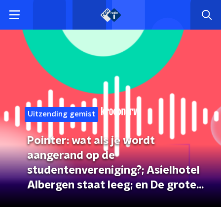
Uitzending gemist
Pointer: wat als je wordt
aangerand op de
studentenvereniging?; Asielhotel
Albergen staat leeg; en De grote
onbekende achter het
medicijntekort