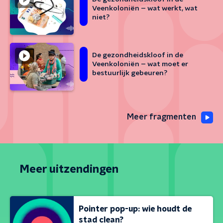
Veenkoloniën – wat werkt, wat
niet?
De gezondheidskloof in de
Veenkoloniën – wat moet er
bestuurlijk gebeuren?
Meer fragmenten
Meer uitzendingen
Pointer pop-up: wie houdt de
stad clean?