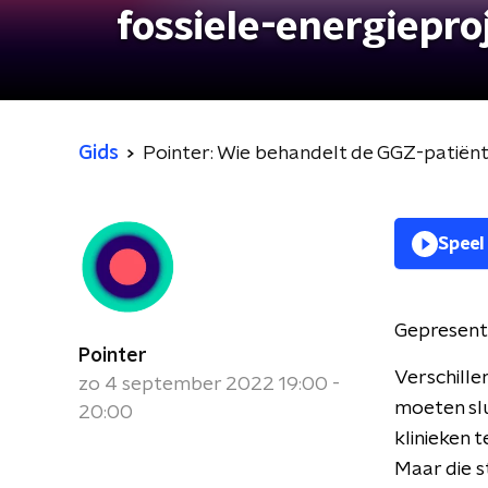
fossiele-energiepro
Gids
Pointer: Wie behandelt de GGZ-patiën
Speel
Gepresent
Pointer
Verschille
zo 4 september 2022 19:00 -
moeten slu
20:00
klinieken 
Maar die s