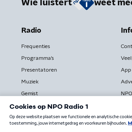
Wie luistert
weet me
Radio
Inf
Frequenties
Cont
Programma's
Veel
Presentatoren
App 
Muziek
Adv
Gemist
NPO
Algemene voorwaarden
Privacybeleid