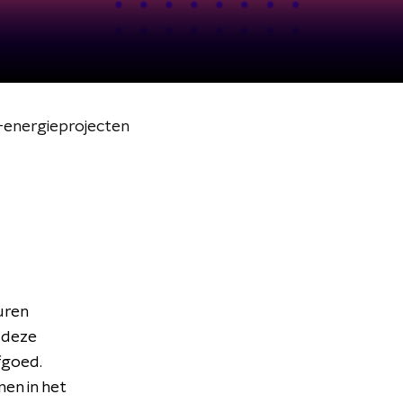
-energieprojecten
uren
 deze
fgoed.
en in het