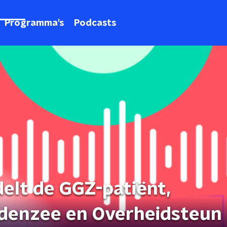
Programma's
Podcasts
elt de GGZ-patiënt,
denzee en Overheidsteun