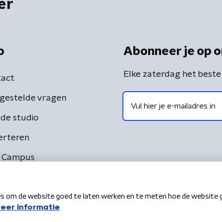
er
o
Abonneer je op o
Elke zaterdag het beste
act
gestelde vragen
de studio
erteren
 Campus