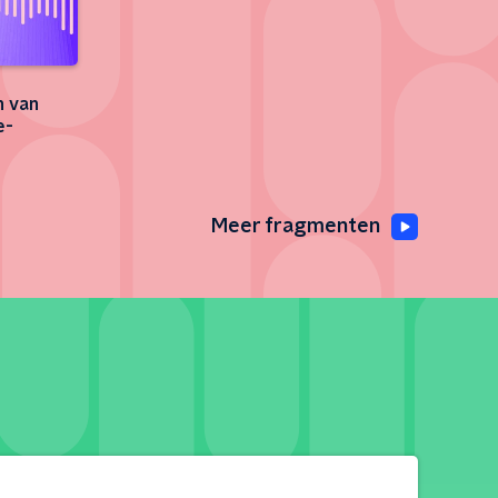
n van
e-
Meer fragmenten