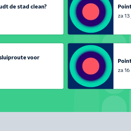
udt de stad clean?
Poin
za 13 
sluiproute voor
Point
za 16