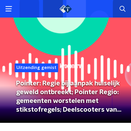
Uitzending gemist
Pointer: Regie bij aanpak huiselijk
geweld ontbreekt; Pointer Regio:
gemeenten worstelen met
stikstofregels; Deelscooters van
de straat?